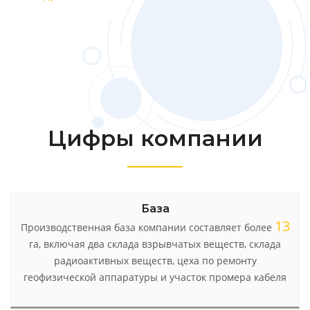
все руководители подразделений.
Цифры компании
Мощность
Персонал
База
520
13
Со дня основания данных месторождении и по
Производственная база компании составляет более
В штате предприятия имеется более
сотрудников,
сегодняшний день практический весь объем
га, включая два склада взрывчатых веществ, склада
из них 43 являются квалифицированными
геофизических исследовании выполняется нашим
специалистами геофизиками. Специалисты ежегодно
радиоактивных веществ, цеха по ремонту
1825
геофизической аппаратуры и участок промера кабеля
коллективом. За последний год исследовано
проходят программы по повышению квалификации
ед.
18245
За последние 10 лет исследовано
ед.